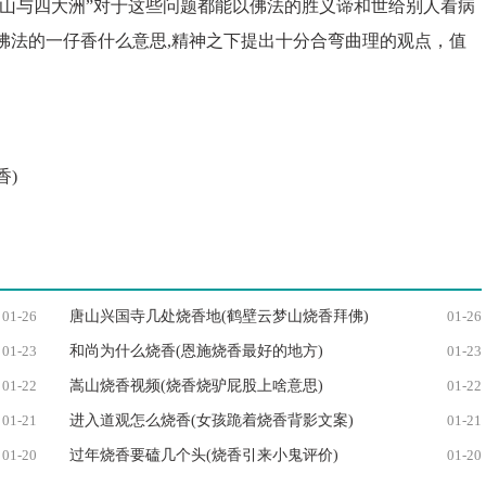
么,山与四大洲”对于这些问题都能以佛法的胜义谛和世给别人看病
佛法的一仔香什么意思,精神之下提出十分合弯曲理的观点，值
香)
01-26
唐山兴国寺几处烧香地(鹤壁云梦山烧香拜佛)
01-26
01-23
和尚为什么烧香(恩施烧香最好的地方)
01-23
01-22
嵩山烧香视频(烧香烧驴屁股上啥意思)
01-22
01-21
进入道观怎么烧香(女孩跪着烧香背影文案)
01-21
01-20
过年烧香要磕几个头(烧香引来小鬼评价)
01-20