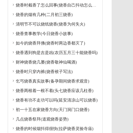

烧香时截香了怎么回事(烧香自己抖动怎么回事)

烧香的烟有几种(二月初三烧香)

清明节不可以烧纸烧香(烧香为何失火)

烧香查事教学(今日烧香小故事)

如今的烧香拜佛(烧香时两边香都灭了)

烧香遇到狗是吉是凶(农历五月三十能烧香吗)

财神烧香烧几屡(烧香敬神仙喝酒)

烧香时只穿内裤(烧香袱子写法)

乞丐烧香真实故事(备孕期间烧香求观音)

烧香两根着一根不着(头七烧香应该几柱香)

烧香有功不走功可以吗(延安清凉山可以烧香)

初一十五在家烧香方向(天门洞门口烧香)

几点烧香祭拜(道观烧香姿势)

烧香的时候烟抖得很快(拉萨烧香灵验寺庙)