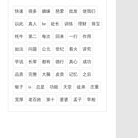
快速
很多
姻缘
慈爱
批发
使我们
以此
真人
he
处长
训练
理财
珠宝
牦牛
第二
每次
回来
一行
作用
如法
问题
公元
世纪
着火
讲究
学说
长辈
都有
德行
真心
成功
品质
完整
大脑
皮质
记忆
之后
银子
is
总是
功能
天堂
徒弟
庄重
宽厚
老百姓
第十
婆婆
孟子
宰相