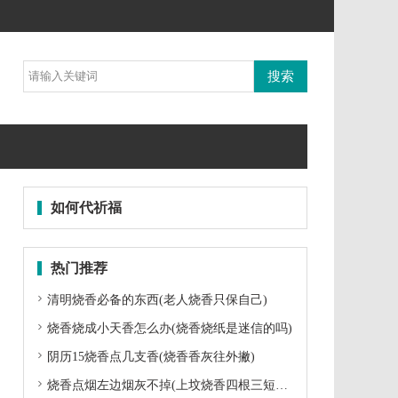
如何代祈福
热门推荐

清明烧香必备的东西(老人烧香只保自己)

烧香烧成小天香怎么办(烧香烧纸是迷信的吗)

阴历15烧香点几支香(烧香香灰往外撇)

烧香点烟左边烟灰不掉(上坟烧香四根三短一长)