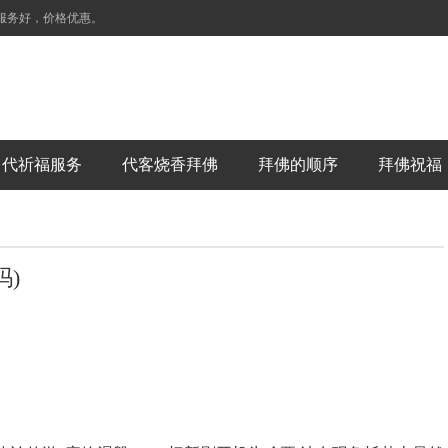
服务好，价格优惠。
代祈福服务
代客烧香拜佛
拜佛的顺序
拜佛祝福
)