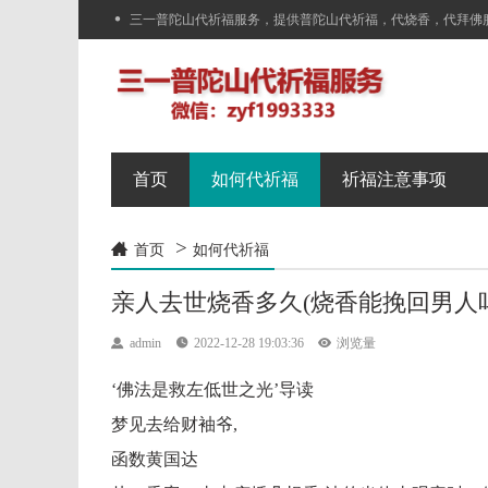

三一普陀山代祈福服务，提供普陀山代祈福，代烧香，代拜佛
首页
如何代祈福
祈福注意事项
>

首页
如何代祈福
亲人去世烧香多久(烧香能挽回男人吗

admin

2022-12-28 19:03:36

浏览量
‘佛法是救左低世之光’导读
梦见去给财袖爷,
函数黄国达