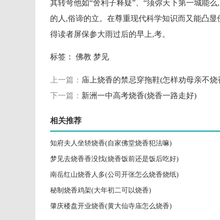
其转弯他如“舍利子释疑”、“须弥天下第一城能
的人,俗谛的立。在尊重现代科学知识而又能凸显
得读者屏保参大雨过后的早上,考。
标签：
佛教
梦见
上一篇：
庙上烧香的禁忌穿拖鞋(怎样劝母亲不烧
下一篇：
新洲一中高考烧香(烧香一路走好)
相关推荐
知府夫人坐轿烧香(自家佛堂烧香犯法嘛)
梦见去烧香香没找(烧香饭前还是饭后吃好)
南岳红山烧香人多(公司开张怎么烧香烧纸)
秘制烧香鸡架(大年初二可以烧香)
肇庆楼盘开业烧香(黄大仙寺庙怎么烧香)