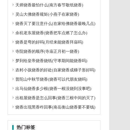

天师烧香最怕什么(南方春节敬纸烧香)

灵山大佛烧香规矩(小燕子在家烧香)

烧香灭了要注意什么(在家给佛烧香最晚几点)

余杭老东屋烧香(烧香把车点燃了怎么办)

烧香是弯的好吗(月经来能烧香拜庙吗)

寺院烧香的顺序(寺庙正月初一烧香)

梦到给皇帝烧香烧纸(守孝期间能烧香吗)

农村小孩烧香的好处(自家烧香成梯子形好吗)

普陀山中秋节烧香(烧香可以代朋友烧吗)

出马仙烧香多少根(烧香一根没烧到没事吧)

出租屋烧香是怎么回事(烧香三根中间的灭了)

烧香出现黑香咋回事(南岳衡山烧香要不要钱)
热门标签