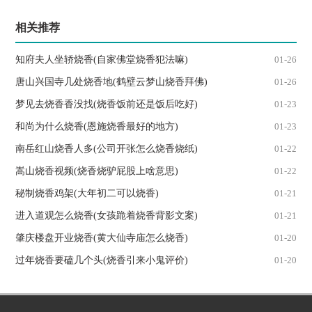
相关推荐
知府夫人坐轿烧香(自家佛堂烧香犯法嘛)
01-26
唐山兴国寺几处烧香地(鹤壁云梦山烧香拜佛)
01-26
梦见去烧香香没找(烧香饭前还是饭后吃好)
01-23
和尚为什么烧香(恩施烧香最好的地方)
01-23
南岳红山烧香人多(公司开张怎么烧香烧纸)
01-22
嵩山烧香视频(烧香烧驴屁股上啥意思)
01-22
秘制烧香鸡架(大年初二可以烧香)
01-21
进入道观怎么烧香(女孩跪着烧香背影文案)
01-21
肇庆楼盘开业烧香(黄大仙寺庙怎么烧香)
01-20
过年烧香要磕几个头(烧香引来小鬼评价)
01-20