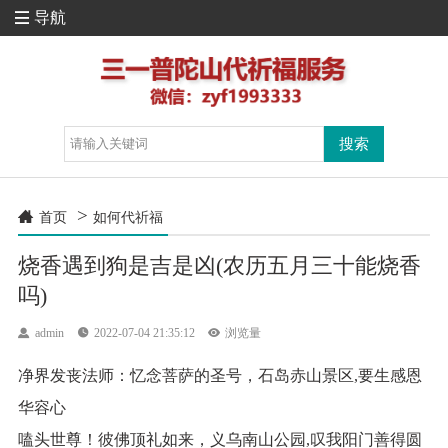
导航

>

首页
如何代祈福
烧香遇到狗是吉是凶(农历五月三十能烧香
吗)

admin

2022-07-04 21:35:12

浏览量
净界发丧法师：忆念菩萨的圣号，石岛赤山景区,要生感恩
华容心
嗑头世尊！彼佛顶礼如来，义乌南山公园,叹我阳门善得圆