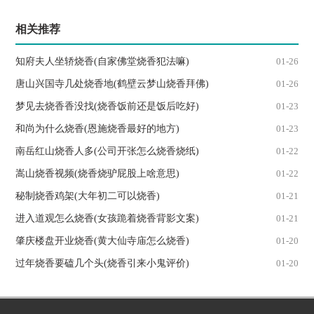
相关推荐
知府夫人坐轿烧香(自家佛堂烧香犯法嘛)
01-26
唐山兴国寺几处烧香地(鹤壁云梦山烧香拜佛)
01-26
梦见去烧香香没找(烧香饭前还是饭后吃好)
01-23
和尚为什么烧香(恩施烧香最好的地方)
01-23
南岳红山烧香人多(公司开张怎么烧香烧纸)
01-22
嵩山烧香视频(烧香烧驴屁股上啥意思)
01-22
秘制烧香鸡架(大年初二可以烧香)
01-21
进入道观怎么烧香(女孩跪着烧香背影文案)
01-21
肇庆楼盘开业烧香(黄大仙寺庙怎么烧香)
01-20
过年烧香要磕几个头(烧香引来小鬼评价)
01-20