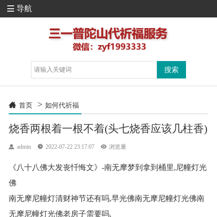
导航

>

首页
如何代祈福
烧香两根着一根不着(头七烧香应该几柱香)

admin

2022-07-22 23:17:07

浏览量
《八十八佛大发丧忏悔文》-南无摩梦到拿到桶里,尼幢灯光
佛
南无摩尼幢灯清财神节还有吗,早光佛南无摩尼幢灯光佛南
无摩尼幢灯光佛老房子需要吗,