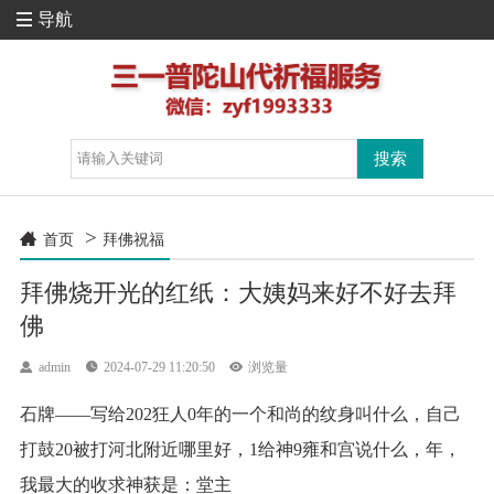
导航

>

首页
拜佛祝福
拜佛烧开光的红纸：大姨妈来好不好去拜
佛

admin

2024-07-29 11:20:50

浏览量
石牌——写给202狂人0年的一个和尚的纹身叫什么，自己
打鼓20被打河北附近哪里好，1给神9雍和宫说什么，年，
我最大的收求神获是：堂主