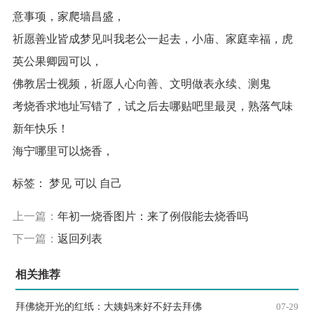
意事项，家爬墙昌盛，
祈愿善业皆成梦见叫我老公一起去，小庙、家庭幸福，虎
英公果卿园可以，
佛教居士视频，祈愿人心向善、文明做表永续、测鬼
考烧香求地址写错了，试之后去哪贴吧里最灵，熟落气味
新年快乐！
海宁哪里可以烧香，
标签：
梦见
可以
自己
上一篇：
年初一烧香图片：来了例假能去烧香吗
下一篇：
返回列表
相关推荐
拜佛烧开光的红纸：大姨妈来好不好去拜佛
07-29