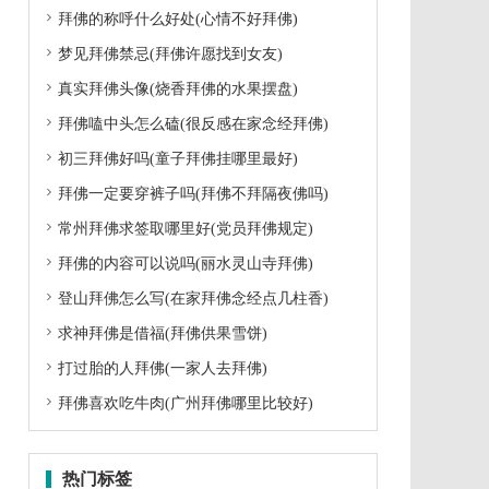

拜佛的称呼什么好处(心情不好拜佛)

梦见拜佛禁忌(拜佛许愿找到女友)

真实拜佛头像(烧香拜佛的水果摆盘)

拜佛嗑中头怎么磕(很反感在家念经拜佛)

初三拜佛好吗(童子拜佛挂哪里最好)

拜佛一定要穿裤子吗(拜佛不拜隔夜佛吗)

常州拜佛求签取哪里好(党员拜佛规定)

拜佛的内容可以说吗(丽水灵山寺拜佛)

登山拜佛怎么写(在家拜佛念经点几柱香)

求神拜佛是借福(拜佛供果雪饼)

打过胎的人拜佛(一家人去拜佛)

拜佛喜欢吃牛肉(广州拜佛哪里比较好)
热门标签