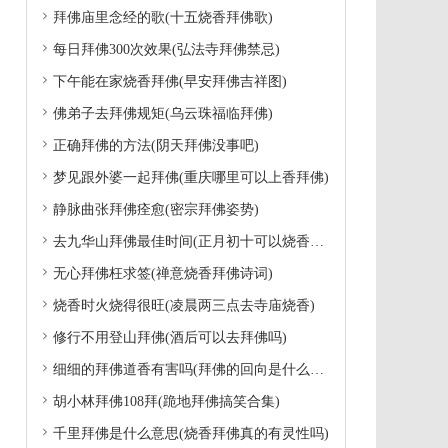

拜佛庙里念经的歌(十五烧香拜佛歌)

每日拜佛300次效果(弘法寺拜佛禁忌)

下午能在家烧香拜佛(早安拜佛吉祥图)

佛弟子去拜佛规矩(乌云珠福临拜佛)

正确拜佛的方法(阴天拜佛没事吧)

梦见跟外婆一起拜佛(重庆哪里可以上香拜佛)

静脉曲张拜佛痊愈(密宗拜佛姿势)

去九华山拜佛最佳时间(正月初十可以烧香拜佛)

无心拜佛枉求签(禅意烧香拜佛诗词)

烧香时火烧得很旺(凌晨两三点去寺庙烧香)

修行不用登山拜佛(酒后可以去拜佛吗)

细细的拜佛道香有害吗(拜佛的回向是什么意思)

胡小林拜佛108拜(跪地拜佛搞笑合集)

千里拜佛是什么意思(烧香拜佛真的有灵性吗)