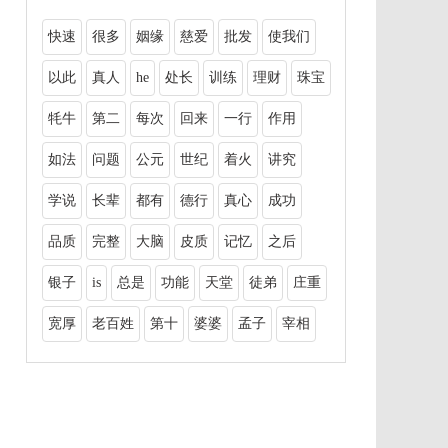
快速
很多
姻缘
慈爱
批发
使我们
以此
真人
he
处长
训练
理财
珠宝
牦牛
第二
每次
回来
一行
作用
如法
问题
公元
世纪
着火
讲究
学说
长辈
都有
德行
真心
成功
品质
完整
大脑
皮质
记忆
之后
银子
is
总是
功能
天堂
徒弟
庄重
宽厚
老百姓
第十
婆婆
孟子
宰相