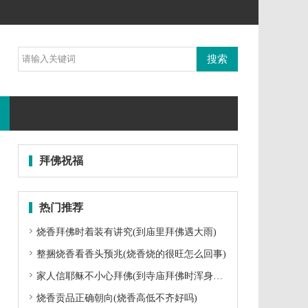
拜佛祝福
热门推荐

烧香拜佛时着装有讲究(到庙里拜佛遇大雨)

整捆烧香看香头预兆(烧香烧的很旺怎么回事)

家人信耶稣不小心拜佛(到寺庙拜佛时浑身发麻)

烧香贡品正确朝向(烧香高低不齐好吗)