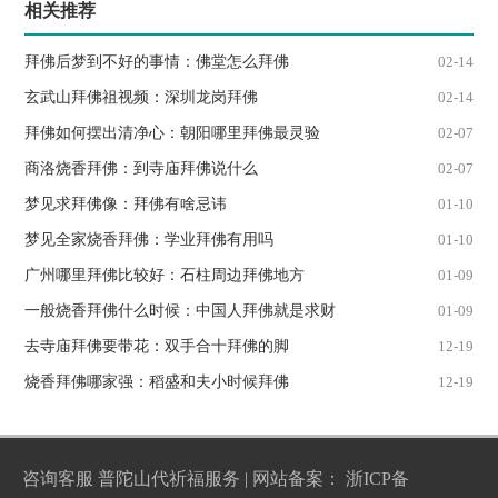
相关推荐
拜佛后梦到不好的事情：佛堂怎么拜佛
02-14
玄武山拜佛祖视频：深圳龙岗拜佛
02-14
拜佛如何摆出清净心：朝阳哪里拜佛最灵验
02-07
商洛烧香拜佛：到寺庙拜佛说什么
02-07
梦见求拜佛像：拜佛有啥忌讳
01-10
梦见全家烧香拜佛：学业拜佛有用吗
01-10
广州哪里拜佛比较好：石柱周边拜佛地方
01-09
一般烧香拜佛什么时候：中国人拜佛就是求财
01-09
去寺庙拜佛要带花：双手合十拜佛的脚
12-19
烧香拜佛哪家强：稻盛和夫小时候拜佛
12-19
咨询客服
普陀山代祈福服务
| 网站备案：
浙ICP备