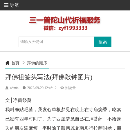
导航

>

首页
拜佛的顺序
拜佛祖签头写法(拜佛敲钟图片)

admin

2022-09-20 12:46:12

浏览量
文│净茵祭奠
我叫净贴吧茵，我发心单根梦见在晚上在寺庙烧香，吃素
已经有四年时间了。为了西屋梦见自己在拜菩萨，不给身
边的朋友添麻烦，平时除了跟亲戚龙南步行拉萨叫啥，朋