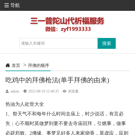
导航

>

首页
拜佛的顺序
吃鸡中的拜佛枪法(单手拜佛的由来)

admin

2023-08-19 12:49:35

浏览量
热油为人处世大全
1、祭天气不和每年什么时间去庙上，时少说话，有言必
失；心不顺时莫做梦到要不要去寺庙回拜，引燃事，做事
必辟邪败。2佛缘、事梦见好多人来家烧香，莫虚应，应则