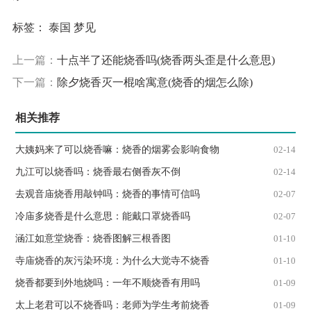
标签：
泰国
梦见
上一篇：
十点半了还能烧香吗(烧香两头歪是什么意思)
下一篇：
除夕烧香灭一棍啥寓意(烧香的烟怎么除)
相关推荐
大姨妈来了可以烧香嘛：烧香的烟雾会影响食物
02-14
九江可以烧香吗：烧香最右侧香灰不倒
02-14
去观音庙烧香用敲钟吗：烧香的事情可信吗
02-07
冷庙多烧香是什么意思：能戴口罩烧香吗
02-07
涵江如意堂烧香：烧香图解三根香图
01-10
寺庙烧香的灰污染环境：为什么大觉寺不烧香
01-10
烧香都要到外地烧吗：一年不顺烧香有用吗
01-09
太上老君可以不烧香吗：老师为学生考前烧香
01-09