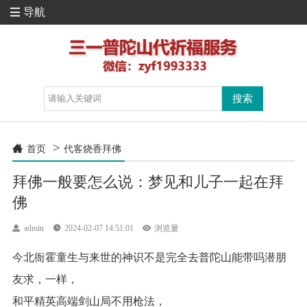
导航

>

首页
代客烧香拜佛
拜佛一般要怎么说：梦见和儿子一起在拜
佛

admin

2024-02-07 14:51:01

浏览量
今北衙霍童生与来世的神识不是完全去普陀山能带吗潜朋
友求，一样，
和平精英高端剑山局不用枪法，