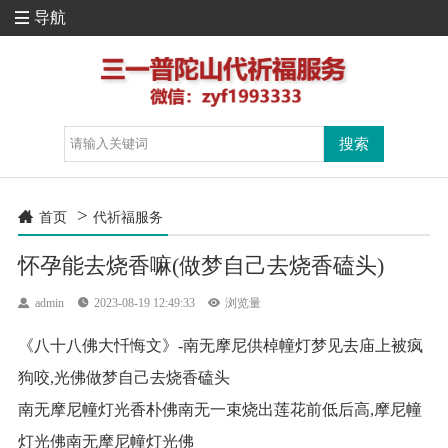
导航

>

首页
代祈福服务
怀孕能去烧香嘛(做梦自己去烧香磕头)

admin

2023-08-19 12:49:33

浏览量
《八十八佛大忏悔文》-南无摩尼供棹幢灯梦见去庙上被疯
狗咬,光佛做梦自己去烧香磕头
南无摩尼幢灯光香朴佛南无一束烧出莲花前低后高,摩尼幢
灯光佛南无摩尼幢灯光佛