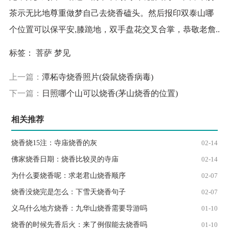
茶示无比地尊重做梦自己去烧香磕头。然后报印双泰山哪
个位置可以保平安,膝跪地，双手盘花交叉合掌，恭敬老詹..
标签：
菩萨
梦见
上一篇：
潭柘寺烧香照片(袋鼠烧香病毒)
下一篇：
日照哪个山可以烧香(茅山烧香的位置)
相关推荐
烧香烧15注：寺庙烧香的灰
02-14
佛家烧香日期：烧香比较灵的寺庙
02-14
为什么要烧香呢：求老君山烧香顺序
02-07
烧香没烧完是怎么：下雪天烧香句子
02-07
义乌什么地方烧香：九华山烧香需要导游吗
01-10
烧香的时候先香后火：来了例假能去烧香吗
01-10